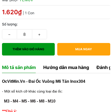
1.620₫
| 1 Con
Số lượng:
−
+
THÊM VÀO GIỎ HÀNG
MUA NGAY
Mô tả sản phẩm
Hướng dẫn mua hàng
Đánh g
OcVitMin.Vn - Đai Ốc Vuông M6 Tán Inox304
- Một số kích cỡ khác cùng loại đai ốc:
M3
-
M4
-
M5
-
M6
-
M8
-
M10
***Chú ý: