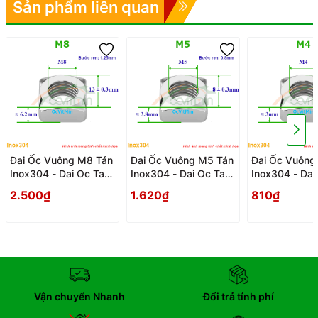
Sản phẩm liên quan
Đai Ốc Vuông M8 Tán
Đai Ốc Vuông M5 Tán
Đai Ốc Vuông
Inox304 - Dai Oc Tan
Inox304 - Dai Oc Tan
Inox304 - Dai
Ecu Vuong
Ecu Vuong
Ecu Vuong
2.500₫
1.620₫
810₫
Vận chuyển Nhanh
Đổi trả tính phí