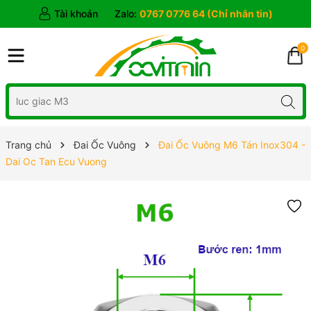
Tài khoản
Zalo:
0767 0776 64 (Chỉ nhắn tin)
0
Trang chủ
Đai Ốc Vuông
Đai Ốc Vuông M6 Tán Inox304 -
Dai Oc Tan Ecu Vuong