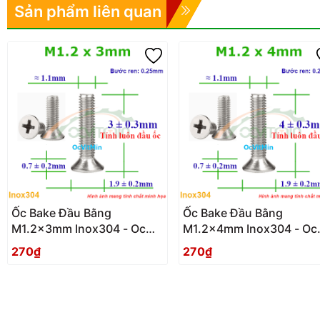
Sản phẩm liên quan
Ốc Bake Đầu Bằng
Ốc Bake Đầu Bằng
M1.2x3mm Inox304 - Oc
M1.2x4mm Inox304 - Oc
PaKe Dau Bang
PaKe Dau Bang
270₫
270₫