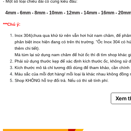
- Một số loại chiều dài có cùng kiểu đầu:
4mm
-
6mm
-
8mm
-
10mm
-
12mm
-
14mm
-
16mm
-
20m
***Chú ý:
Inox 304(chưa qua khử từ nên vẫn hơi hút nam châm, để phân 
phân biệt inox hiện đang có trên thị trường. "Ốc Inox 304 có
thêm chi tiết).
Mà túm lại sử dụng nam châm để hút ốc thì đi tìm shop khác g
Phải sử dụng thước kẹp để xác định kích thước ốc, không sử d
Kích thước mô tả chỉ tương đối dùng để tham khảo, cần chính
Màu sắc của mỗi đợt hàng/ mỗi loại là khác nhau không đồng 
Shop KHÔNG hỗ trợ đổi trả. Nếu có thì sẽ tính phí.
Xem 