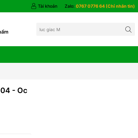
Tài khoản
Zalo:
0767 0776 64 (Chỉ nhắn tin)
hẩm
04 - Oc