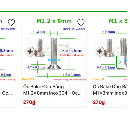
Ốc Bake Đầu Bằng
Ốc Bake Đầu Bằ
- Oc
M1.2x8mm Inox304 - Oc
M1x3mm Inox30
PaKe Dau Bang
PaKe Dau Bang
270₫
270₫