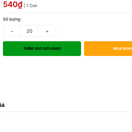
540₫
| 1 Con
Số lượng:
−
+
THÊM VÀO GIỎ HÀNG
MUA NGA
iá