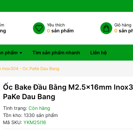
ẩm
Yêu thích
Giỏ hàng
àng
0
sản phẩm
0
sản p
ản phẩm
Tìm sản phẩm nhanh
Liên hệ
 Inox304 - Oc PaKe Dau Bang
Ốc Bake Đầu Bằng M2.5x16mm Inox3
PaKe Dau Bang
Tình trạng:
Còn hàng
Tồn kho: 1330 sản phẩm
Mã SKU:
YKM25I16