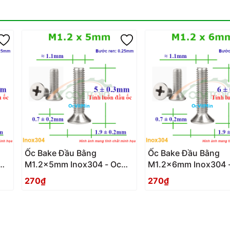
Ốc Bake Đầu Bằng
Ốc Bake Đầu Bằng
M1.2x5mm Inox304 - Oc
M1.2x6mm Inox304 
PaKe Dau Bang
PaKe Dau Bang
270₫
270₫