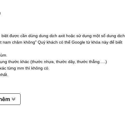
m
biệt được cần dùng dung dịch axit hoặc sử dụng một số dung dịch
 hút nam châm không" Quý khách có thể Google từ khóa này để biết
iùm.
ụng thước khác (thước nhựa, thước dây, thước thẳng.....)
 xác từng mm thì không có.
nhất.
thêm