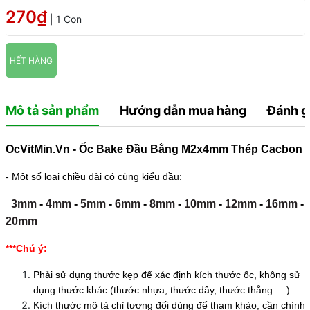
270₫
| 1 Con
HẾT HÀNG
Mô tả sản phẩm
Hướng dẫn mua hàng
Đánh g
OcVitMin.Vn - Ốc Bake Đầu Bằng M2x4mm Thép Cacbon
- Một số loại chiều dài có cùng kiểu đầu:
3mm
-
4mm
-
5mm
-
6mm
-
8mm
-
10mm
-
12mm
-
16mm
-
20mm
***Chú ý:
Phải sử dụng thước kẹp để xác định kích thước ốc, không sử
dụng thước khác (thước nhựa, thước dây, thước thẳng.....)
Kích thước mô tả chỉ tương đối dùng để tham khảo, cần chính