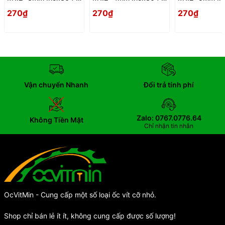
Oc PaKe Dau Bang
Oc PaKe Dau Bang
Oc PaKe Dau 
270₫
270₫
270₫
Vận chuyển Nhanh
Đổi trả tính phí
Zalo: 0767.0776.64
Không Tiền Mặt
Chỉ nhận tin nhắn
OcVitMin - Cung cấp một số loại ốc vít cỡ nhỏ.
Shop chỉ bán lẻ ít ít, không cung cấp được số lượng!