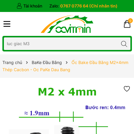
Tài khoản
Zalo:
0767 0776 64 (Chỉ nhắn tin)
0
Trang chủ
BaKe Đầu Bằng
Ốc Bake Đầu Bằng M2x4mm
Thép Cacbon - Oc PaKe Dau Bang