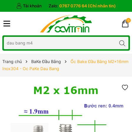
Tài khoản
Zalo:
0767 0776 64 (Chỉ nhắn tin)
0
Trang chủ
BaKe Đầu Bằng
Ốc Bake Đầu Bằng M2x16mm
Inox304 - Oc PaKe Dau Bang