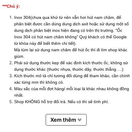
***Chú ý:
Inox 304(chưa qua khử từ nên vẫn hơi hút nam châm, để
phân biệt được cần dùng dung dịch axit hoặc sử dụng một số
dung dịch phân biệt inox hiện đang có trên thị trường. "Ốc
Inox 304 có hút nam châm không" Quý khách có thể Google
từ khóa này để biết thêm chi tiết).
Mà túm lại sử dụng nam châm để hút ốc thì đi tìm shop khác
giùm.
Phải sử dụng thước kẹp để xác định kích thước ốc, không sử
dụng thước khác (thước nhựa, thước dây, thước thẳng.....)
Kích thước mô tả chỉ tương đối dùng để tham khảo, cần chính
xác từng mm thì không có.
Màu sắc của mỗi đợt hàng/ mỗi loại là khác nhau không đồng
nhất.
Shop KHÔNG hỗ trợ đổi trả. Nếu có thì sẽ tính phí.
Xem thêm