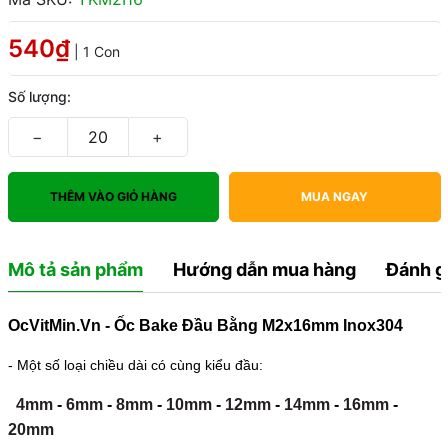
540₫
| 1 Con
Số lượng:
−
+
THÊM VÀO GIỎ HÀNG
MUA NGAY
Mô tả sản phẩm
Hướng dẫn mua hàng
Đánh g
OcVitMin.Vn - Ốc Bake Đầu Bằng M2x16mm Inox304
- Một số loại chiều dài có cùng kiểu đầu:
4mm
-
6mm
-
8mm
-
10mm
-
12mm
-
14mm
-
16mm
-
20mm