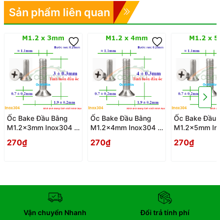
Sản phẩm liên quan
Ốc Bake Đầu Bằng
Ốc Bake Đầu Bằng
Ốc Bake Đầu 
M1.2x3mm Inox304 -
M1.2x4mm Inox304 -
M1.2x5mm In
Oc PaKe Dau Bang
Oc PaKe Dau Bang
Oc PaKe Dau 
270₫
270₫
270₫
Vận chuyển Nhanh
Đổi trả tính phí