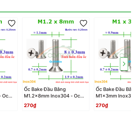
Ốc Bake Đầu Bằng
Ốc Bake Đầu Bằ
- Oc
M1.2x8mm Inox304 - Oc
M1x3mm Inox30
PaKe Dau Bang
PaKe Dau Bang
270₫
270₫