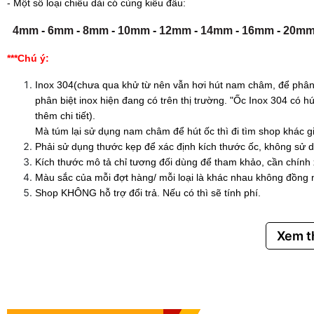
- Một số loại chiều dài có cùng kiểu đầu:
4mm
-
6mm
-
8mm
-
10mm
-
12mm
-
14mm
-
16mm
-
20m
***Chú ý:
Inox 304(chưa qua khử từ nên vẫn hơi hút nam châm, để phân 
phân biệt inox hiện đang có trên thị trường. "Ốc Inox 304 có
thêm chi tiết).
Mà túm lại sử dụng nam châm để hút ốc thì đi tìm shop khác g
Phải sử dụng thước kẹp để xác định kích thước ốc, không sử d
Kích thước mô tả chỉ tương đối dùng để tham khảo, cần chính
Màu sắc của mỗi đợt hàng/ mỗi loại là khác nhau không đồng 
Shop KHÔNG hỗ trợ đổi trả. Nếu có thì sẽ tính phí.
Xem 