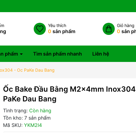
ẩm
Yêu thích
Giỏ hàng
àng
0
sản phẩm
0
sản p
ản phẩm
Tìm sản phẩm nhanh
Liên hệ
ox304 - Oc PaKe Dau Bang
Ốc Bake Đầu Bằng M2x4mm Inox304
PaKe Dau Bang
Tình trạng:
Còn hàng
Tồn kho: 7 sản phẩm
Mã SKU:
YKM2I4