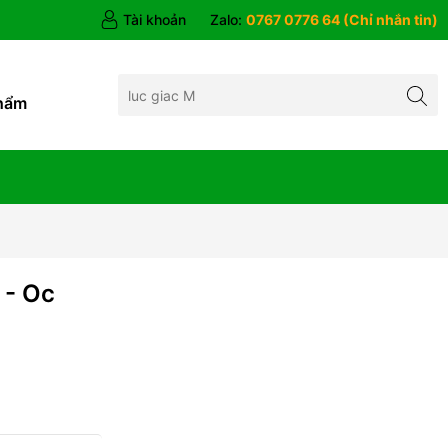
Tài khoản
Zalo:
0767 0776 64 (Chỉ nhắn tin)
hẩm
 - Oc