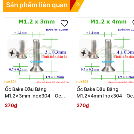
Sản phẩm liên quan
Ốc Bake Đầu Bằng
Ốc Bake Đầu Bằng
M1.2x3mm Inox304 - Oc
M1.2x4mm Inox304 - Oc
PaKe Dau Bang
PaKe Dau Bang
270₫
270₫