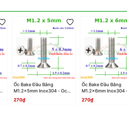
Ốc Bake Đầu Bằng
Ốc Bake Đầu Bằng
M1.2x5mm Inox304 - Oc
M1.2x6mm Inox304 
PaKe Dau Bang
PaKe Dau Bang
270₫
270₫