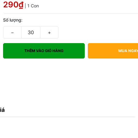
290₫
| 1 Con
Số lượng:
−
+
THÊM VÀO GIỎ HÀNG
MUA NGA
iá