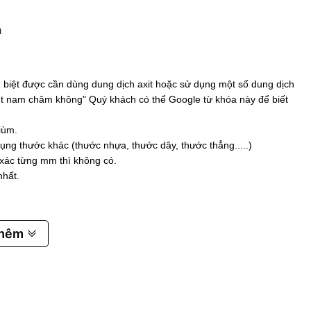
m
biệt được cần dùng dung dịch axit hoặc sử dụng một số dung dịch
 hút nam châm không" Quý khách có thể Google từ khóa này để biết
iùm.
ụng thước khác (thước nhựa, thước dây, thước thẳng.....)
 xác từng mm thì không có.
nhất.
thêm