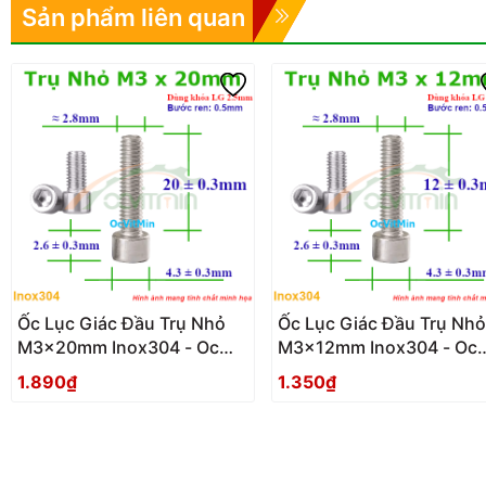
Sản phẩm liên quan
Ốc Lục Giác Đầu Trụ Nhỏ
Ốc Lục Giác Đầu Trụ Nhỏ
M3x20mm Inox304 - Oc
M3x12mm Inox304 - Oc
Luc Giac Dau Tru Nho
Luc Giac Dau Tru Nho
1.890₫
1.350₫