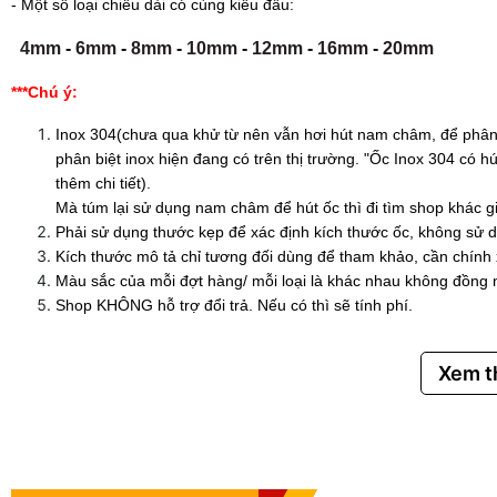
- Một số loại chiều dài có cùng kiểu đầu:
4mm
-
6mm
-
8mm
-
10mm
-
12mm
-
16mm
-
20mm
***Chú ý:
Inox 304(chưa qua khử từ nên vẫn hơi hút nam châm, để phân 
phân biệt inox hiện đang có trên thị trường. "Ốc Inox 304 có
thêm chi tiết).
Mà túm lại sử dụng nam châm để hút ốc thì đi tìm shop khác g
Phải sử dụng thước kẹp để xác định kích thước ốc, không sử d
Kích thước mô tả chỉ tương đối dùng để tham khảo, cần chính
Màu sắc của mỗi đợt hàng/ mỗi loại là khác nhau không đồng 
Shop KHÔNG hỗ trợ đổi trả. Nếu có thì sẽ tính phí.
Xem 