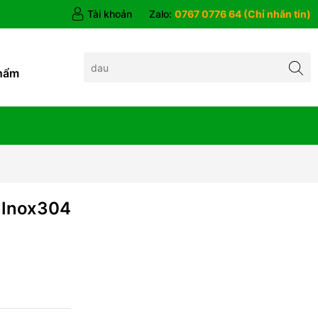
Tài khoản
Zalo:
0767 0776 64 (Chỉ nhắn tin)
hẩm
 Inox304