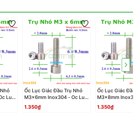
 Nhỏ
Ốc Lục Giác Đầu Trụ Nhỏ
Ốc Lục Giác Đầu
Oc Luc
M3x6mm Inox304 - Oc Luc
M3x8mm Inox304
Giac Dau Tru Nho
Giac Dau Tru Nh
1.350₫
1.350₫