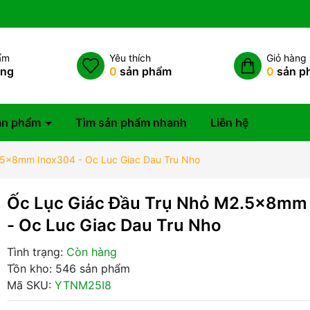
ẩm
Yêu thích
Giỏ hàng
àng
0
sản phẩm
0
sản p
ản phẩm
Tìm sản phẩm nhanh
Liên hệ
.5x8mm Inox304 - Oc Luc Giac Dau Tru Nho
Ốc Lục Giác Đầu Trụ Nhỏ M2.5x8mm
- Oc Luc Giac Dau Tru Nho
Tình trạng:
Còn hàng
Tồn kho: 546 sản phẩm
Mã SKU:
YTNM25I8