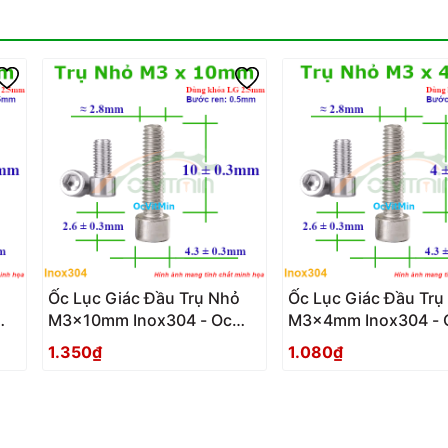
Ốc Lục Giác Đầu Trụ Nhỏ
Ốc Lục Giác Đầu Trụ
M3x10mm Inox304 - Oc
M3x4mm Inox304 - 
Luc Giac Dau Tru Nho
Giac Dau Tru Nho
1.350₫
1.080₫