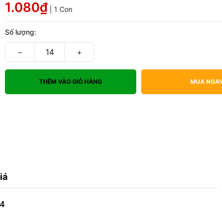
1.080₫
| 1 Con
Số lượng:
−
+
THÊM VÀO GIỎ HÀNG
MUA NGA
iá
04