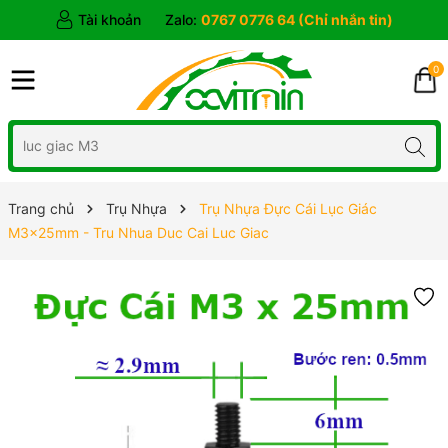
Tài khoản
Zalo:
0767 0776 64 (Chỉ nhắn tin)
0
Trang chủ
Trụ Nhựa
Trụ Nhựa Đực Cái Lục Giác
M3x25mm - Tru Nhua Duc Cai Luc Giac