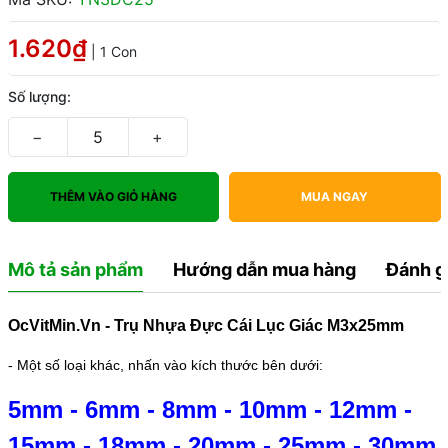
1.620₫
| 1 Con
Số lượng:
−
+
THÊM VÀO GIỎ HÀNG
MUA NGAY
Mô tả sản phẩm
Hướng dẫn mua hàng
Đánh g
OcVitMin.Vn - Trụ Nhựa Đực Cái Lục Giác M3x25mm
- Một số loại khác, nhấn vào kích thước bên dưới:
5mm
-
6mm
-
8mm
-
10mm
-
12mm
-
15mm
-
18mm
-
20mm
-
25mm
-
30mm