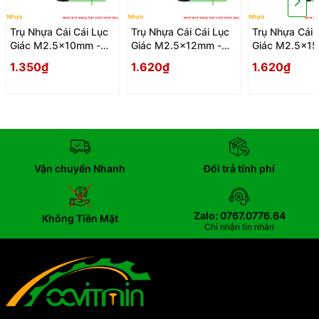
Trụ Nhựa Cái Cái Lục
Trụ Nhựa Cái Cái Lục
Trụ Nhựa Cái 
Giác M2.5x10mm -
Giác M2.5x12mm -
Giác M2.5x1
Tru Nhua Cai Cai Luc
Tru Nhua Cai Cai Luc
Tru Nhua Cai 
1.350₫
1.620₫
1.620₫
Giac
Giac
Giac
Vận chuyển Nhanh
Đổi trả tính phí
Zalo: 0767.0776.64
Không Tiền Mặt
Chỉ nhận tin nhắn