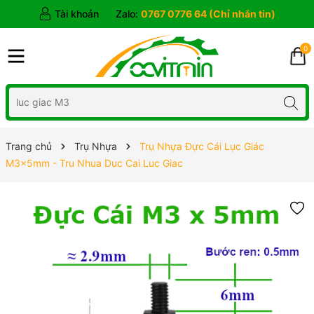
Tài khoản
Zalo:
0767 0776 64 (Chỉ nhắn tin)
0
Trang chủ
Trụ Nhựa
Trụ Nhựa Đực Cái Lục Giác
M3x5mm - Tru Nhua Duc Cai Luc Giac