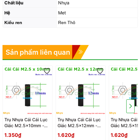
Chất liệu
Nhựa
Hệ
Met
Kiểu ren
Ren Thô
Sản phẩm liên quan
Trụ Nhựa Cái Cái Lục
Trụ Nhựa Cái Cái Lục
Trụ Nhựa Cái 
Giác M2.5x10mm -
Giác M2.5x12mm -
Giác M2.5x1
Tru Nhua Cai Cai Luc
Tru Nhua Cai Cai Luc
Tru Nhua Cai 
1.350₫
1.620₫
1.620₫
Giac
Giac
Giac