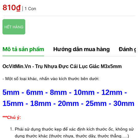
810₫
| 1 Con
HẾT HÀNG
Mô tả sản phẩm
Hướng dẫn mua hàng
Đánh g
OcVitMin.Vn - Trụ Nhựa Đực Cái Lục Giác M3x5mm
- Một số loại khác, nhấn vào kích thước bên dưới:
5mm
-
6mm
-
8mm
-
10mm
-
12mm
-
15mm
-
18mm
-
20mm
-
25mm
-
30mm
***Chú ý:
Phải sử dụng thước kẹp để xác định kích thước ốc, không sử
dụng thước khác (thước nhựa, thước dây, thước thẳng.....)