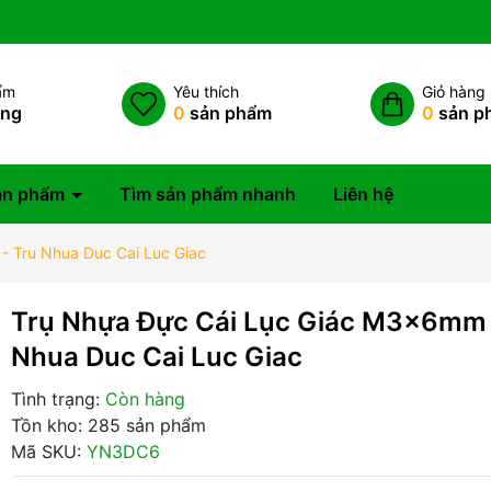
ẩm
Yêu thích
Giỏ hàng
àng
0
sản phẩm
0
sản p
ản phẩm
Tìm sản phẩm nhanh
Liên hệ
 Tru Nhua Duc Cai Luc Giac
Trụ Nhựa Đực Cái Lục Giác M3x6mm 
Nhua Duc Cai Luc Giac
Tình trạng:
Còn hàng
Tồn kho: 285 sản phẩm
Mã SKU:
YN3DC6