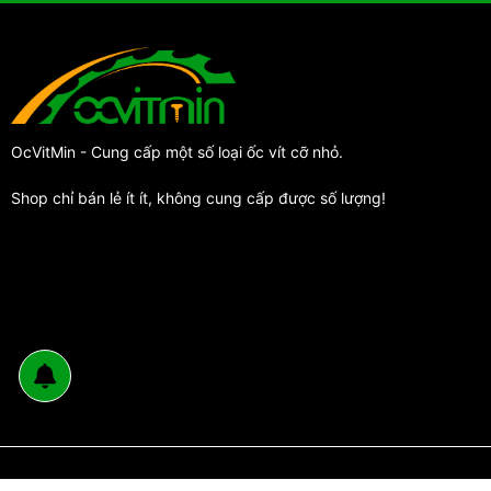
OcVitMin - Cung cấp một số loại ốc vít cỡ nhỏ.
Shop chỉ bán lẻ ít ít, không cung cấp được số lượng!