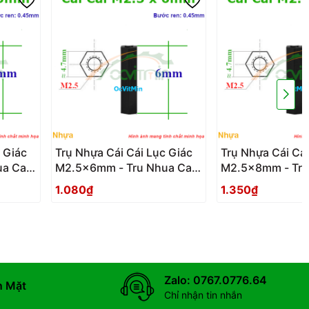
 Giác
Trụ Nhựa Cái Cái Lục Giác
Trụ Nhựa Cái Cái
a Cai
M2.5x6mm - Tru Nhua Cai
M2.5x8mm - Tru
Cai Luc Giac
Cai Luc Giac
1.080₫
1.350₫
Zalo: 0767.0776.64
n Mặt
Chỉ nhận tin nhắn