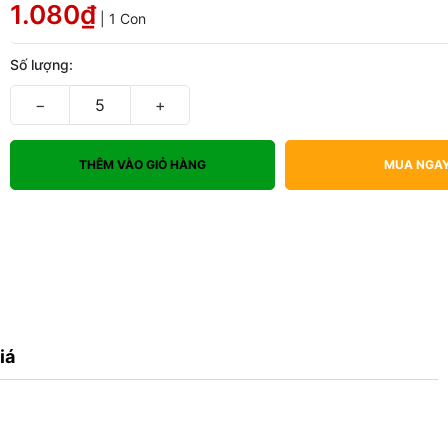
1.080₫
| 1 Con
Số lượng:
−
+
THÊM VÀO GIỎ HÀNG
MUA NGA
iá