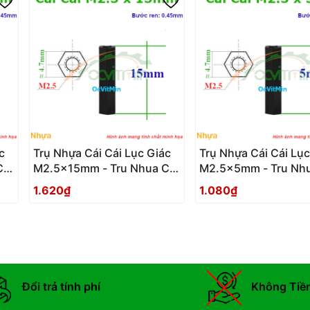
c
Trụ Nhựa Cái Cái Lục Giác
Trụ Nhựa Cái Cái Lục
Cai
M2.5x15mm - Tru Nhua Cai
M2.5x5mm - Tru Nhu
Cai Luc Giac
Cai Luc Giac
1.620₫
1.080₫
Đổi trả tính phí
Không Tiề