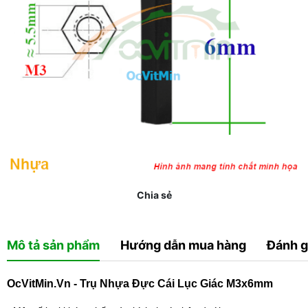
Chia sẻ
Mô tả sản phẩm
Hướng dẫn mua hàng
Đánh g
OcVitMin.Vn - Trụ Nhựa Đực Cái Lục Giác M3x6mm