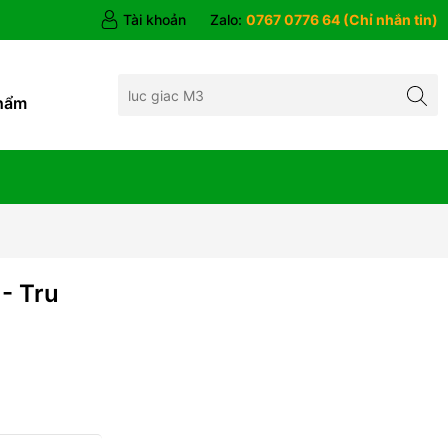
Tài khoản
Zalo:
0767 0776 64 (Chỉ nhắn tin)
hẩm
- Tru