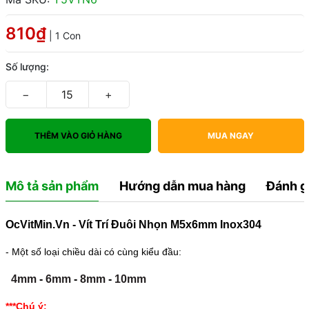
810₫
| 1 Con
Số lượng:
−
+
THÊM VÀO GIỎ HÀNG
MUA NGAY
Mô tả sản phẩm
Hướng dẫn mua hàng
Đánh g
OcVitMin.Vn - Vít Trí Đuôi Nhọn M5x6mm Inox304
- Một số loại chiều dài có cùng kiểu đầu:
4mm
-
6mm
-
8mm
-
10mm
***Chú ý: