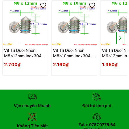
Vít Trí Đuôi Nhọn
Vít Trí Đuôi Nhọn
Vít Trí Đuôi N
M8x12mm Inox304 -
M8x10mm Inox304 -
M6x12mm Ino
Vit Tri Duoi Nhon
Vit Tri Duoi Nhon
Vit Tri Duoi N
2.700₫
2.160₫
1.350₫
Vận chuyển Nhanh
Đổi trả tính phí
Zalo: 0767.0776.64
Không Tiền Mặt