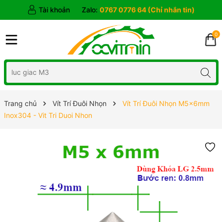
Tài khoản
Zalo:
0767 0776 64 (Chỉ nhắn tin)
0
Trang chủ
Vít Trí Đuôi Nhọn
Vít Trí Đuôi Nhọn M5x6mm
Inox304 - Vit Tri Duoi Nhon