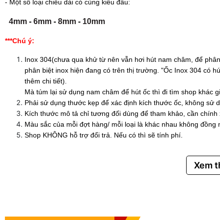
- Một số loại chiều dài có cùng kiểu đầu:
4mm
-
6mm
-
8mm
-
10mm
***Chú ý:
Inox 304(chưa qua khử từ nên vẫn hơi hút nam châm, để phân 
phân biệt inox hiện đang có trên thị trường. "Ốc Inox 304 có
thêm chi tiết).
Mà túm lại sử dụng nam châm để hút ốc thì đi tìm shop khác g
Phải sử dụng thước kẹp để xác định kích thước ốc, không sử d
Kích thước mô tả chỉ tương đối dùng để tham khảo, cần chính
Màu sắc của mỗi đợt hàng/ mỗi loại là khác nhau không đồng 
Shop KHÔNG hỗ trợ đổi trả. Nếu có thì sẽ tính phí.
Xem 