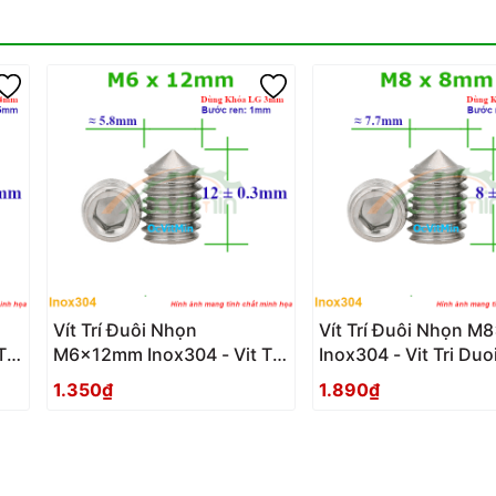
Vít Trí Đuôi Nhọn
Vít Trí Đuôi Nhọn 
ri
M6x12mm Inox304 - Vit Tri
Inox304 - Vit Tri Du
Duoi Nhon
1.350₫
1.890₫