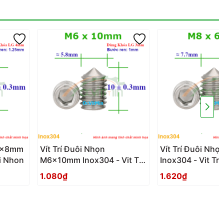
M8x8mm
Vít Trí Đuôi Nhọn
Vít Trí Đuôi N
oi Nhon
M6x10mm Inox304 - Vit Tri
Inox304 - Vit Tr
Duoi Nhon
1.080₫
1.620₫