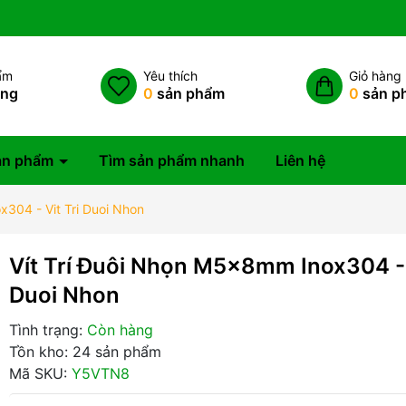
ẩm
Yêu thích
Giỏ hàng
àng
0
sản phẩm
0
sản p
ản phẩm
Tìm sản phẩm nhanh
Liên hệ
x304 - Vit Tri Duoi Nhon
Vít Trí Đuôi Nhọn M5x8mm Inox304 - 
Duoi Nhon
Tình trạng:
Còn hàng
Tồn kho: 24 sản phẩm
Mã SKU:
Y5VTN8