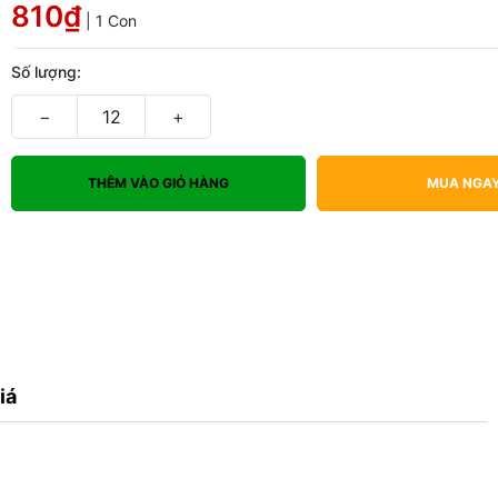
810₫
| 1 Con
Số lượng:
−
+
THÊM VÀO GIỎ HÀNG
MUA NGA
iá