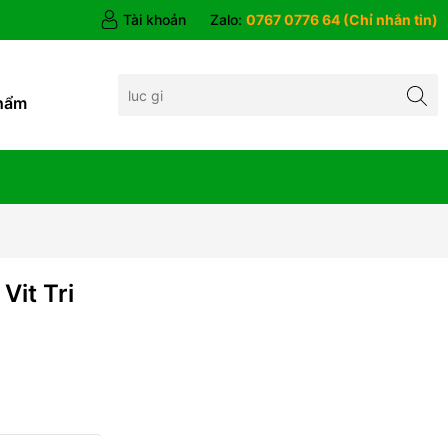
Tài khoản
Zalo:
0767 0776 64 (Chỉ nhắn tin)
hẩm
Vit Tri