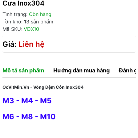
Cưa Inox304
Tình trạng:
Còn hàng
Tồn kho: 13 sản phẩm
Mã SKU:
VDX10
Giá:
Liên hệ
Mô tả sản phẩm
Hướng dẫn mua hàng
Đánh g
OcVitMin.Vn - Vòng Đệm Côn Inox304
M3
-
M4
-
M5
M6
-
M8
-
M10