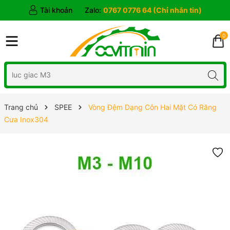
Tài khoản
Zalo:
0767 0776 64 (Chỉ nhắn tin)
0
Trang chủ
SPEE
Vòng Đệm Dạng Côn Hai Mặt Có Răng
Cưa Inox304