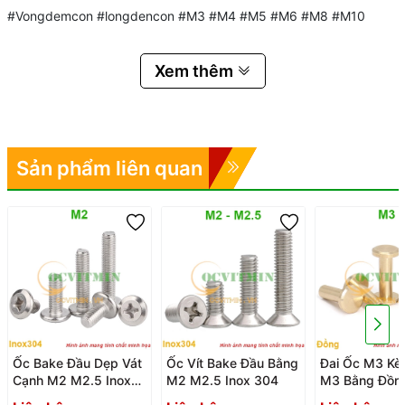
#Vongdemcon #longdencon #M3 #M4 #M5 #M6 #M8 #M10
Xem thêm
Sản phẩm liên quan
Ốc Bake Đầu Dẹp Vát
Ốc Vít Bake Đầu Bằng
Đai Ốc M3 Kè
Cạnh M2 M2.5 Inox
M2 M2.5 Inox 304
M3 Bằng Đồn
304