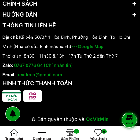
CHÍNH SÁCH
HƯỚNG DẪN
THÔNG TIN LIÊN HỆ
Địa chỉ:
Kế bên 50/3/11 Hòa Bình, Phường Hòa Bình, Tp Hồ Chí
Minh (Nhà có cửa kính màu xanh)
---Google Map---
Thời gian: 8h30 - 11h30 & 13h - 17h Từ Thứ 2 đến Thứ 7
Zalo:
0767 0776 64 (Chỉ nhắn tin)
Email:
ocvitmin@gmail.com
HÌNH THỨC THANH TOÁN
© Bản quyền thuộc về
OcVitMin
0
Trang chủ
Danh mục
Sản Phẩm
Yêu thích