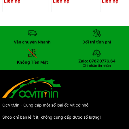
Liên hệ
Liên hệ
Liên hệ
Vận chuyển Nhanh
Đổi trả tính phí
Zalo: 0767.0776.64
Không Tiền Mặt
Chỉ nhận tin nhắn
OcVitMin - Cung cấp một số loại ốc vít cỡ nhỏ.
Shop chỉ bán lẻ ít ít, không cung cấp được số lượng!