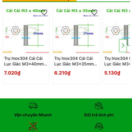
Trụ Inox304 Cái Cái
Trụ Inox304 Cái Cái
Trụ Inox304 C
Lục Giác M3x40mm -
Lục Giác M3x35mm -
Lục Giác M3
Tru Cai Cai
Tru Cai Cai
Tru Cai Cai
7.020₫
6.210₫
5.130₫
Vận chuyển Nhanh
Đổi trả tính phí