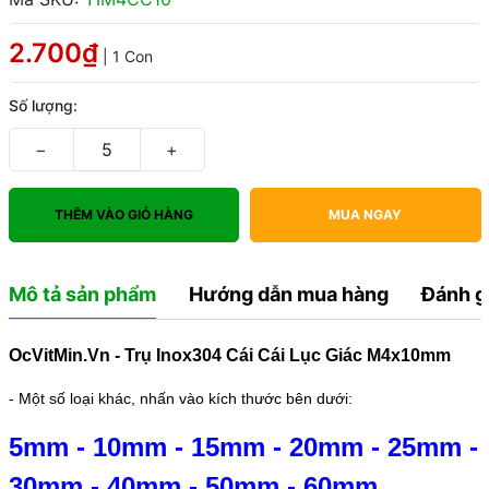
2.700₫
| 1 Con
Số lượng:
−
+
THÊM VÀO GIỎ HÀNG
MUA NGAY
Mô tả sản phẩm
Hướng dẫn mua hàng
Đánh g
OcVitMin.Vn - Trụ Inox304 Cái Cái Lục Giác M4x10mm
- Một số loại khác, nhấn vào kích thước bên dưới:
5mm
-
10mm
-
15mm
-
20mm
-
25mm
-
30mm
-
40mm
-
50mm
-
60mm