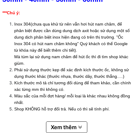
***Chú ý:
Inox 304(chưa qua khử từ nên vẫn hơi hút nam châm, để
phân biệt được cần dùng dung dịch axit hoặc sử dụng một số
dung dịch phân biệt inox hiện đang có trên thị trường. "Ốc
Inox 304 có hút nam châm không" Quý khách có thể Google
từ khóa này để biết thêm chi tiết).
Mà túm lại sử dụng nam châm để hút ốc thì đi tìm shop khác
giùm.
Phải sử dụng thước kẹp để xác định kích thước ốc, không sử
dụng thước khác (thước nhựa, thước dây, thước thẳng.....)
Kích thước mô tả chỉ tương đối dùng để tham khảo, cần chính
xác từng mm thì không có.
Màu sắc của mỗi đợt hàng/ mỗi loại là khác nhau không đồng
nhất.
Shop KHÔNG hỗ trợ đổi trả. Nếu có thì sẽ tính phí.
Xem thêm