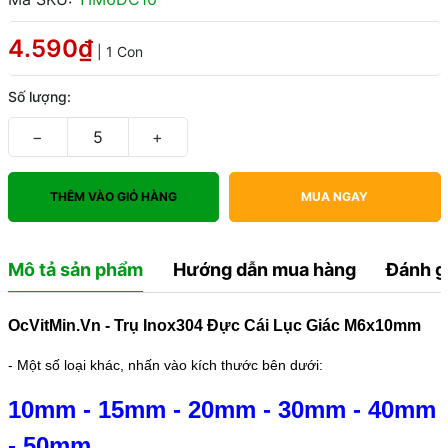
4.590₫
| 1 Con
Số lượng:
−
+
THÊM VÀO GIỎ HÀNG
MUA NGAY
Mô tả sản phẩm
Hướng dẫn mua hàng
Đánh g
OcVitMin.Vn - Trụ Inox304 Đực Cái Lục Giác M6x10mm
- Một số loại khác, nhấn vào kích thước bên dưới:
10mm
-
15mm
-
20mm
-
30mm
-
40mm
-
50mm