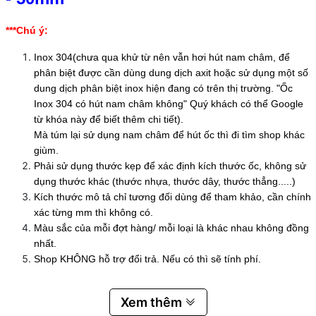
***Chú ý:
Inox 304(chưa qua khử từ nên vẫn hơi hút nam châm, để
phân biệt được cần dùng dung dịch axit hoặc sử dụng một số
dung dịch phân biệt inox hiện đang có trên thị trường. "Ốc
Inox 304 có hút nam châm không" Quý khách có thể Google
từ khóa này để biết thêm chi tiết).
Mà túm lại sử dụng nam châm để hút ốc thì đi tìm shop khác
giùm.
Phải sử dụng thước kẹp để xác định kích thước ốc, không sử
dụng thước khác (thước nhựa, thước dây, thước thẳng.....)
Kích thước mô tả chỉ tương đối dùng để tham khảo, cần chính
xác từng mm thì không có.
Màu sắc của mỗi đợt hàng/ mỗi loại là khác nhau không đồng
nhất.
Shop KHÔNG hỗ trợ đổi trả. Nếu có thì sẽ tính phí.
Xem thêm