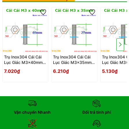
Trụ Inox304 Cái Cái
Trụ Inox304 Cái Cái
Trụ Inox304 C
Lục Giác M3x40mm -
Lục Giác M3x35mm -
Lục Giác M3
Tru Cai Cai
Tru Cai Cai
Tru Cai Cai
7.020₫
6.210₫
5.130₫
Vận chuyển Nhanh
Đổi trả tính phí