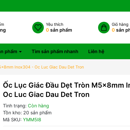
ẩm
Yêu thích
Giỏ hàng
àng
0
sản phẩm
0
sản p
ản phẩm
Tìm sản phẩm nhanh
Liên hệ
5x8mm Inox304 - Oc Luc Giac Dau Det Tron
Ốc Lục Giác Đầu Dẹt Tròn M5x8mm I
Oc Luc Giac Dau Det Tron
Tình trạng:
Còn hàng
Tồn kho: 20 sản phẩm
Mã SKU:
YMM5I8