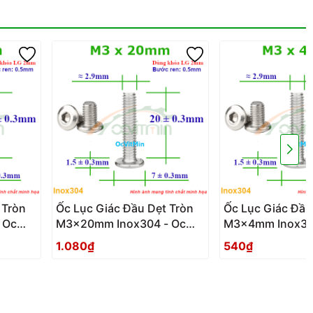
 Tròn
Ốc Lục Giác Đầu Dẹt Tròn
Ốc Lục Giác Đầu
 Oc
M3x20mm Inox304 - Oc
M3x4mm Inox304
on
Luc Giac Dau Det Tron
Giac Dau Det Tr
1.080₫
540₫