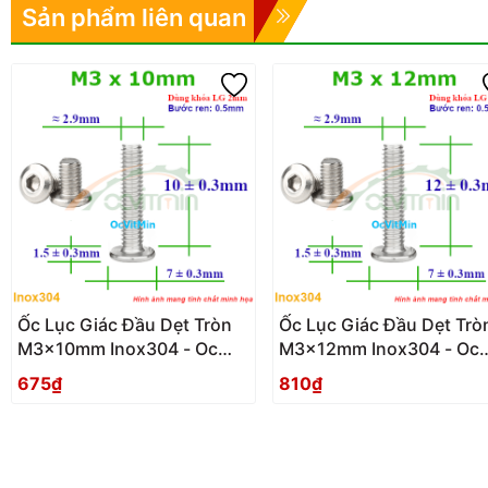
Sản phẩm liên quan
Ốc Lục Giác Đầu Dẹt Tròn
Ốc Lục Giác Đầu Dẹt Trò
M3x10mm Inox304 - Oc
M3x12mm Inox304 - Oc
Luc Giac Dau Det Tron
Luc Giac Dau Det Tron
675₫
810₫