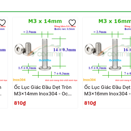
n
Ốc Lục Giác Đầu Dẹt Tròn
Ốc Lục Giác Đầu Dẹt
M3x14mm Inox304 - Oc
M3x16mm Inox304 -
Luc Giac Dau Det Tron
Luc Giac Dau Det Tr
810₫
810₫