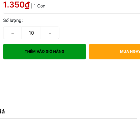
1.350₫
| 1 Con
Số lượng:
−
+
THÊM VÀO GIỎ HÀNG
MUA NGA
iá