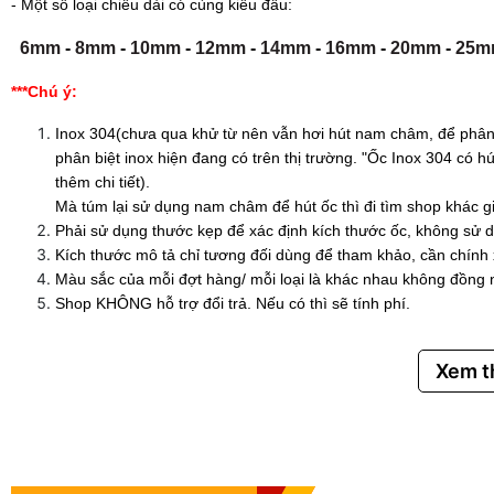
- Một số loại chiều dài có cùng kiểu đầu:
6mm
-
8mm
-
10mm
-
12mm
-
14mm
-
16mm
-
20mm
-
25m
***Chú ý:
Inox 304(chưa qua khử từ nên vẫn hơi hút nam châm, để phân 
phân biệt inox hiện đang có trên thị trường. "Ốc Inox 304 có
thêm chi tiết).
Mà túm lại sử dụng nam châm để hút ốc thì đi tìm shop khác g
Phải sử dụng thước kẹp để xác định kích thước ốc, không sử d
Kích thước mô tả chỉ tương đối dùng để tham khảo, cần chính
Màu sắc của mỗi đợt hàng/ mỗi loại là khác nhau không đồng 
Shop KHÔNG hỗ trợ đổi trả. Nếu có thì sẽ tính phí.
Xem 