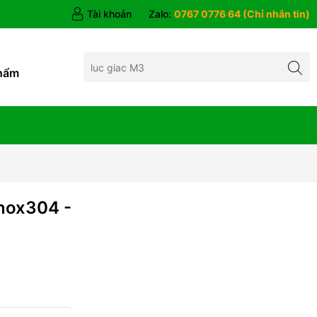
Tài khoản
Zalo:
0767 0776 64 (Chỉ nhắn tin)
hẩm
nox304 -