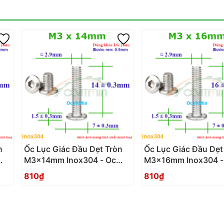
n
Ốc Lục Giác Đầu Dẹt Tròn
Ốc Lục Giác Đầu Dẹt
M3x14mm Inox304 - Oc
M3x16mm Inox304 -
Luc Giac Dau Det Tron
Luc Giac Dau Det Tr
810₫
810₫