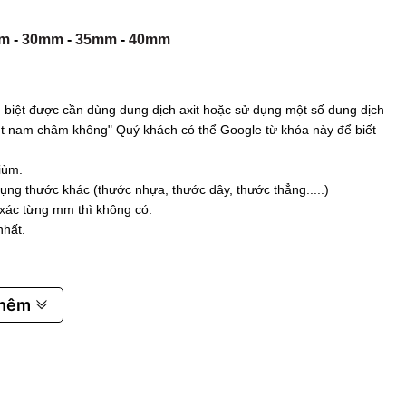
m
-
30mm
-
35mm
-
40mm
biệt được cần dùng dung dịch axit hoặc sử dụng một số dung dịch
 hút nam châm không" Quý khách có thể Google từ khóa này để biết
iùm.
ụng thước khác (thước nhựa, thước dây, thước thẳng.....)
 xác từng mm thì không có.
nhất.
thêm