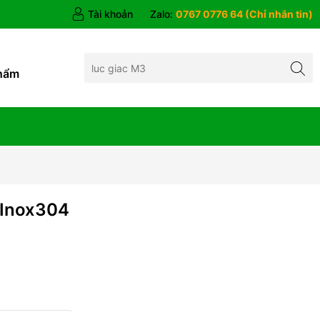
Tài khoản
Zalo:
0767 0776 64 (Chỉ nhắn tin)
hẩm
 Inox304