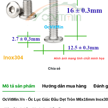
Chia sẻ
Mô tả sản phẩm
Hướng dẫn mua hàng
Đánh g
OcVitMin.Vn - Ốc Lục Giác Đầu Dẹt Tròn M6x16mm Inox3