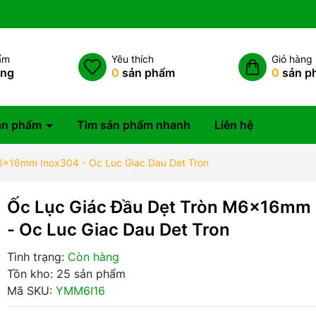
ẩm
Yêu thích
Giỏ hàng
àng
0
sản phẩm
0
sản p
ản phẩm
Tìm sản phẩm nhanh
Liên hệ
6x16mm Inox304 - Oc Luc Giac Dau Det Tron
Ốc Lục Giác Đầu Dẹt Tròn M6x16mm
- Oc Luc Giac Dau Det Tron
Tình trạng:
Còn hàng
Tồn kho: 25 sản phẩm
Mã SKU:
YMM6I16