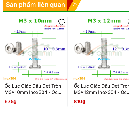
Sản phẩm liên quan
Ốc Lục Giác Đầu Dẹt Tròn
Ốc Lục Giác Đầu Dẹt Trò
M3x10mm Inox304 - Oc
M3x12mm Inox304 - Oc
Luc Giac Dau Det Tron
Luc Giac Dau Det Tron
675₫
810₫