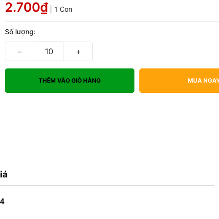
2.700₫
| 1 Con
Số lượng:
−
+
THÊM VÀO GIỎ HÀNG
MUA NGA
iá
04