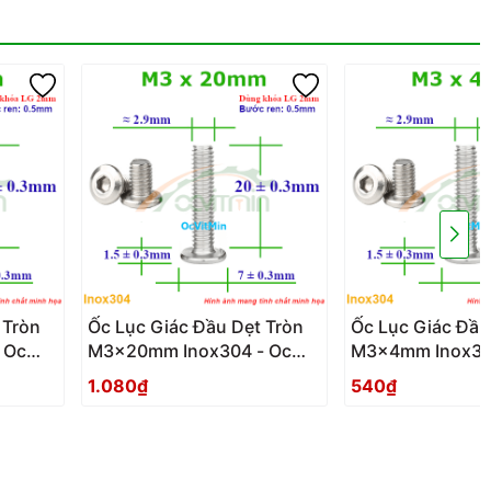
 Tròn
Ốc Lục Giác Đầu Dẹt Tròn
Ốc Lục Giác Đầu
 Oc
M3x20mm Inox304 - Oc
M3x4mm Inox304
on
Luc Giac Dau Det Tron
Giac Dau Det Tr
1.080₫
540₫