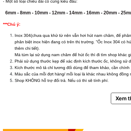
- Một số loại chiều dài có cùng kiểu đầu:
6mm
-
8mm
-
10mm
-
12mm
-
14mm
-
16mm
-
20mm
-
25m
***Chú ý:
Inox 304(chưa qua khử từ nên vẫn hơi hút nam châm, để phân 
phân biệt inox hiện đang có trên thị trường. "Ốc Inox 304 có
thêm chi tiết).
Mà túm lại sử dụng nam châm để hút ốc thì đi tìm shop khác g
Phải sử dụng thước kẹp để xác định kích thước ốc, không sử d
Kích thước mô tả chỉ tương đối dùng để tham khảo, cần chính
Màu sắc của mỗi đợt hàng/ mỗi loại là khác nhau không đồng 
Shop KHÔNG hỗ trợ đổi trả. Nếu có thì sẽ tính phí.
Xem 