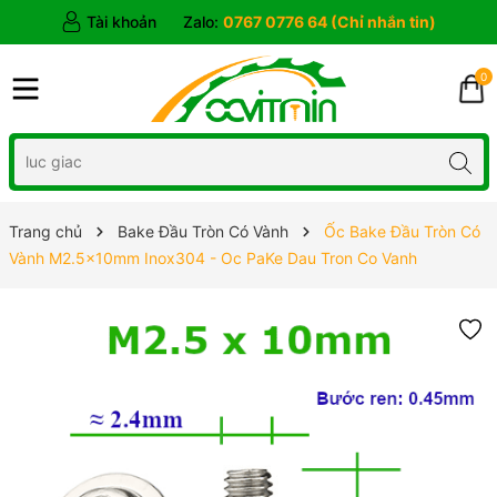
Tài khoản
Zalo:
0767 0776 64 (Chỉ nhắn tin)
0
Trang chủ
Bake Đầu Tròn Có Vành
Ốc Bake Đầu Tròn Có
Vành M2.5x10mm Inox304 - Oc PaKe Dau Tron Co Vanh