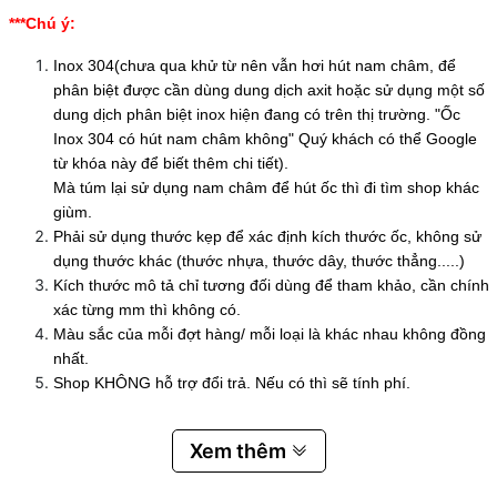
***Chú ý:
Inox 304(chưa qua khử từ nên vẫn hơi hút nam châm, để
phân biệt được cần dùng dung dịch axit hoặc sử dụng một số
dung dịch phân biệt inox hiện đang có trên thị trường. "Ốc
Inox 304 có hút nam châm không" Quý khách có thể Google
từ khóa này để biết thêm chi tiết).
Mà túm lại sử dụng nam châm để hút ốc thì đi tìm shop khác
giùm.
Phải sử dụng thước kẹp để xác định kích thước ốc, không sử
dụng thước khác (thước nhựa, thước dây, thước thẳng.....)
Kích thước mô tả chỉ tương đối dùng để tham khảo, cần chính
xác từng mm thì không có.
Màu sắc của mỗi đợt hàng/ mỗi loại là khác nhau không đồng
nhất.
Shop KHÔNG hỗ trợ đổi trả. Nếu có thì sẽ tính phí.
Xem thêm