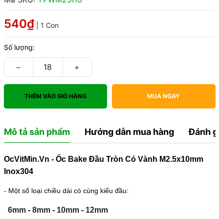
540₫
| 1 Con
Số lượng:
−
+
THÊM VÀO GIỎ HÀNG
MUA NGAY
Mô tả sản phẩm
Hướng dẫn mua hàng
Đánh g
OcVitMin.Vn - Ốc Bake Đầu Tròn Có Vành M2.5x10mm
Inox304
- Một số loại chiều dài có cùng kiểu đầu:
6mm
-
8mm
-
10mm
-
12mm