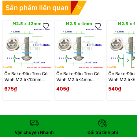
Sản phẩm liên quan
Ốc Bake Đầu Tròn Có
Ốc Bake Đầu Tròn Có
Ốc Bake Đầu 
Vành M2.5x12mm
Vành M2.5x4mm
Vành M2.5x
Inox304 - Oc PaKe
Inox304 - Oc PaKe
Inox304 - Oc
675₫
405₫
540₫
Dau Tron Co Vanh
Dau Tron Co Vanh
Dau Tron Co 
Vận chuyển Nhanh
Đổi trả tính phí