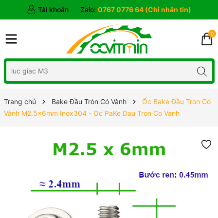
Tài khoản
Zalo:
0767 0776 64 (Chỉ nhắn tin)
0
Trang chủ
Bake Đầu Tròn Có Vành
Ốc Bake Đầu Tròn Có
Vành M2.5x6mm Inox304 - Oc PaKe Dau Tron Co Vanh