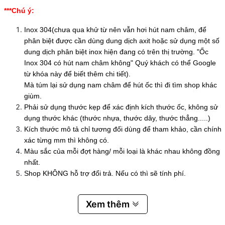
***Chú ý:
Inox 304(chưa qua khử từ nên vẫn hơi hút nam châm, để
phân biệt được cần dùng dung dịch axit hoặc sử dụng một số
dung dịch phân biệt inox hiện đang có trên thị trường. "Ốc
Inox 304 có hút nam châm không" Quý khách có thể Google
từ khóa này để biết thêm chi tiết).
Mà túm lại sử dụng nam châm để hút ốc thì đi tìm shop khác
giùm.
Phải sử dụng thước kẹp để xác định kích thước ốc, không sử
dụng thước khác (thước nhựa, thước dây, thước thẳng.....)
Kích thước mô tả chỉ tương đối dùng để tham khảo, cần chính
xác từng mm thì không có.
Màu sắc của mỗi đợt hàng/ mỗi loại là khác nhau không đồng
nhất.
Shop KHÔNG hỗ trợ đổi trả. Nếu có thì sẽ tính phí.
Xem thêm