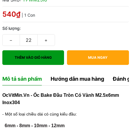
540₫
| 1 Con
Số lượng:
−
+
THÊM VÀO GIỎ HÀNG
MUA NGAY
Mô tả sản phẩm
Hướng dẫn mua hàng
Đánh g
OcVitMin.Vn - Ốc Bake Đầu Tròn Có Vành M2.5x6mm
Inox304
- Một số loại chiều dài có cùng kiểu đầu:
6mm
-
8mm
-
10mm
-
12mm