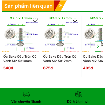
Sản phẩm liên quan
Ốc Bake Đầu Tròn Có
Ốc Bake Đầu Tròn Có
Ốc Bake Đầu 
Vành M2.5x10mm
Vành M2.5x12mm
Vành M2.5x
Inox304 - Oc PaKe
Inox304 - Oc PaKe
Inox304 - Oc
540₫
675₫
405₫
Dau Tron Co Vanh
Dau Tron Co Vanh
Dau Tron Co 
Vận chuyển Nhanh
Đổi trả tính phí