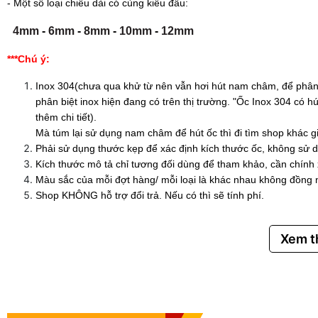
- Một số loại chiều dài có cùng kiểu đầu:
4mm
-
6mm
-
8mm
-
10mm
-
12mm
***Chú ý:
Inox 304(chưa qua khử từ nên vẫn hơi hút nam châm, để phân 
phân biệt inox hiện đang có trên thị trường. "Ốc Inox 304 có
thêm chi tiết).
Mà túm lại sử dụng nam châm để hút ốc thì đi tìm shop khác g
Phải sử dụng thước kẹp để xác định kích thước ốc, không sử d
Kích thước mô tả chỉ tương đối dùng để tham khảo, cần chính
Màu sắc của mỗi đợt hàng/ mỗi loại là khác nhau không đồng 
Shop KHÔNG hỗ trợ đổi trả. Nếu có thì sẽ tính phí.
Xem 