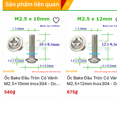
Sản phẩm liên quan
Ốc Bake Đầu Tròn Có Vành
Ốc Bake Đầu Tròn Có Và
M2.5x10mm Inox304 - Oc
M2.5x12mm Inox304 - O
PaKe Dau Tron Co Vanh
PaKe Dau Tron Co Vanh
540₫
675₫