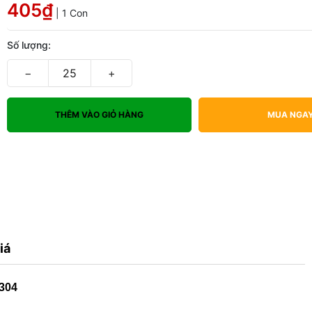
405₫
| 1 Con
Số lượng:
−
+
THÊM VÀO GIỎ HÀNG
MUA NGA
iá
304