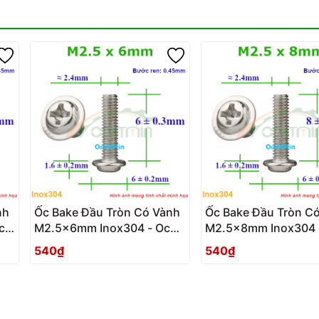
nh
Ốc Bake Đầu Tròn Có Vành
Ốc Bake Đầu Tròn C
c
M2.5x6mm Inox304 - Oc
M2.5x8mm Inox304 
PaKe Dau Tron Co Vanh
PaKe Dau Tron Co V
540₫
540₫