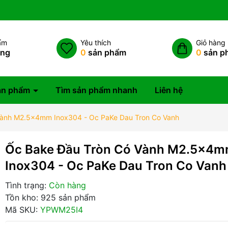
ẩm
Yêu thích
Giỏ hàng
àng
0
sản phẩm
0
sản p
ản phẩm
Tìm sản phẩm nhanh
Liên hệ
Vành M2.5x4mm Inox304 - Oc PaKe Dau Tron Co Vanh
Ốc Bake Đầu Tròn Có Vành M2.5x4
Inox304 - Oc PaKe Dau Tron Co Vanh
Tình trạng:
Còn hàng
Tồn kho: 925 sản phẩm
Mã SKU:
YPWM25I4