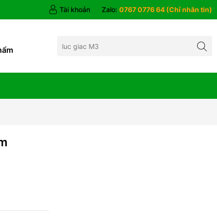
Tài khoản
Zalo:
0767 0776 64 (Chỉ nhắn tin)
hẩm
mm