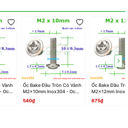
ó Vành
Ốc Bake Đầu Tròn Có Vành
Ốc Bake Đầu Tr
- Oc
M2x10mm Inox304 - Oc
M2x12mm Inox3
anh
PaKe Dau Tron Co Vanh
PaKe Dau Tron 
540₫
675₫