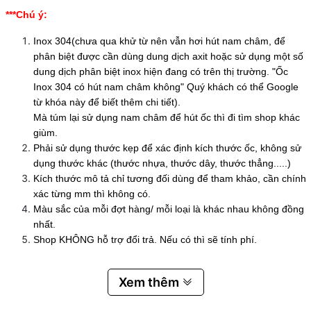
***Chú ý:
Inox 304(chưa qua khử từ nên vẫn hơi hút nam châm, để
phân biệt được cần dùng dung dịch axit hoặc sử dụng một số
dung dịch phân biệt inox hiện đang có trên thị trường. "Ốc
Inox 304 có hút nam châm không" Quý khách có thể Google
từ khóa này để biết thêm chi tiết).
Mà túm lại sử dụng nam châm để hút ốc thì đi tìm shop khác
giùm.
Phải sử dụng thước kẹp để xác định kích thước ốc, không sử
dụng thước khác (thước nhựa, thước dây, thước thẳng.....)
Kích thước mô tả chỉ tương đối dùng để tham khảo, cần chính
xác từng mm thì không có.
Màu sắc của mỗi đợt hàng/ mỗi loại là khác nhau không đồng
nhất.
Shop KHÔNG hỗ trợ đổi trả. Nếu có thì sẽ tính phí.
Xem thêm