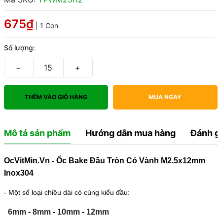
675₫
| 1 Con
Số lượng:
−
+
THÊM VÀO GIỎ HÀNG
MUA NGAY
Mô tả sản phẩm
Hướng dẫn mua hàng
Đánh g
OcVitMin.Vn - Ốc Bake Đầu Tròn Có Vành M2.5x12mm
Inox304
- Một số loại chiều dài có cùng kiểu đầu:
6mm
-
8mm
-
10mm
-
12mm