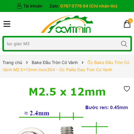
Tài khoản
Zalo:
0767 0776 64 (Chỉ nhắn tin)
0
Trang chủ
Bake Đầu Tròn Có Vành
Ốc Bake Đầu Tròn Có
Vành M2.5x12mm Inox304 - Oc PaKe Dau Tron Co Vanh