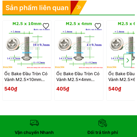
Sản phẩm liên quan
Ốc Bake Đầu Tròn Có
Ốc Bake Đầu Tròn Có
Ốc Bake Đầu 
Vành M2.5x10mm
Vành M2.5x4mm
Vành M2.5x
Inox304 - Oc PaKe
Inox304 - Oc PaKe
Inox304 - Oc
540₫
405₫
540₫
Dau Tron Co Vanh
Dau Tron Co Vanh
Dau Tron Co 
Vận chuyển Nhanh
Đổi trả tính phí