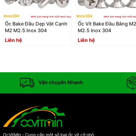
Ốc Bake Đầu Dẹp Vát Cạnh
Ốc Vít Bake Đầu Bằng M
M2 M2.5 Inox 304
M2.5 Inox 304
Liên hệ
Liên hệ
Vận chuyển Nhanh
OcVitMin - Cung cấp một số loại ốc vít cỡ nhỏ.