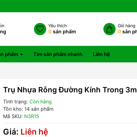
ẩm
Yêu thích
Giỏ hàng
àng
0
sản phẩm
0
sản p
ản phẩm
Tìm sản phẩm nhanh
Liên hệ
Trụ Nhựa Rỗng Đường Kính Trong 3
Tình trạng:
Còn hàng
Tồn kho: 14 sản phẩm
Mã SKU:
N3R15
Giá:
Liên hệ