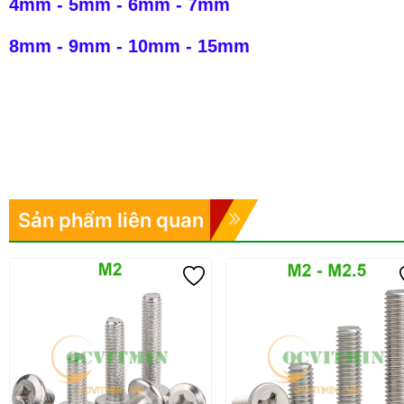
4mm
-
5mm
-
6mm
-
7mm
8mm
-
9mm
-
10mm
-
15mm
Sản phẩm liên quan