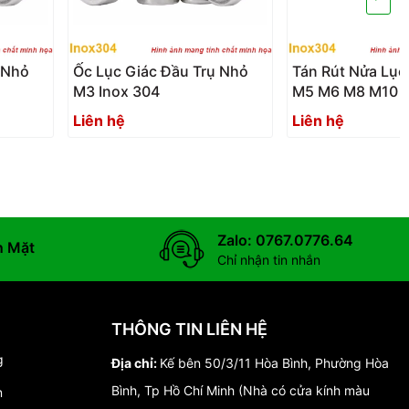
 Nhỏ
Ốc Lục Giác Đầu Trụ Nhỏ
Tán Rút Nửa Lục
M3 Inox 304
M5 M6 M8 M10 Đ
Inox304
Liên hệ
Liên hệ
Zalo: 0767.0776.64
n Mặt
Chỉ nhận tin nhắn
THÔNG TIN LIÊN HỆ
g
Địa chỉ:
Kế bên 50/3/11 Hòa Bình, Phường Hòa
Bình, Tp Hồ Chí Minh (Nhà có cửa kính màu
n