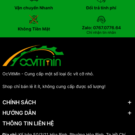
Vận chuyển Nhanh
Đổi trả tính phí
Zalo: 0767.0776.64
Không Tiền Mặt
Chỉ nhận tin nhắn
OcVitMin - Cung cấp một số loại ốc vít cỡ nhỏ.
Shop chỉ bán lẻ ít ít, không cung cấp được số lượng!
CHÍNH SÁCH
HƯỚNG DẪN
THÔNG TIN LIÊN HỆ
Địa chỉ:
Kế bên 50/3/11 Hòa Bình, Phường Hòa Bình, Tp Hồ Chí