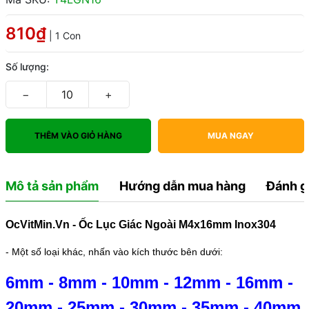
810₫
| 1 Con
Số lượng:
−
+
THÊM VÀO GIỎ HÀNG
MUA NGAY
Mô tả sản phẩm
Hướng dẫn mua hàng
Đánh g
OcVitMin.Vn - Ốc Lục Giác Ngoài M4x16mm Inox304
- Một số loại khác, nhấn vào kích thước bên dưới:
6mm
-
8mm
-
10mm
-
12mm
-
16mm
-
20mm
-
25mm
-
30mm
-
35mm
-
40mm