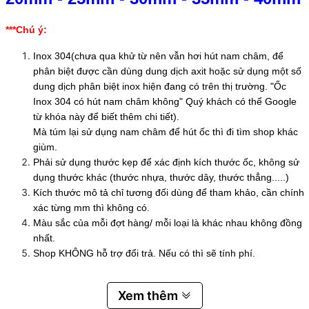
***Chú ý:
Inox 304(chưa qua khử từ nên vẫn hơi hút nam châm, để
phân biệt được cần dùng dung dịch axit hoặc sử dụng một số
dung dịch phân biệt inox hiện đang có trên thị trường. "Ốc
Inox 304 có hút nam châm không" Quý khách có thể Google
từ khóa này để biết thêm chi tiết).
Mà túm lại sử dụng nam châm để hút ốc thì đi tìm shop khác
giùm.
Phải sử dụng thước kẹp để xác định kích thước ốc, không sử
dụng thước khác (thước nhựa, thước dây, thước thẳng.....)
Kích thước mô tả chỉ tương đối dùng để tham khảo, cần chính
xác từng mm thì không có.
Màu sắc của mỗi đợt hàng/ mỗi loại là khác nhau không đồng
nhất.
Shop KHÔNG hỗ trợ đổi trả. Nếu có thì sẽ tính phí.
Xem thêm