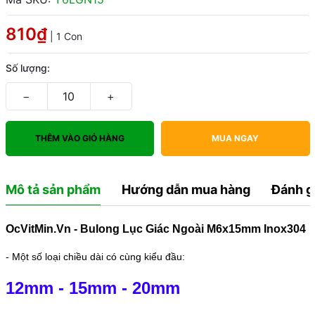
810₫
| 1 Con
Số lượng:
−
+
THÊM VÀO GIỎ HÀNG
MUA NGAY
Mô tả sản phẩm
Hướng dẫn mua hàng
Đánh g
OcVitMin.Vn - Bulong Lục Giác Ngoài M6x15mm Inox304
- Một số loại chiều dài có cùng kiểu đầu:
12mm
-
15mm
-
20mm