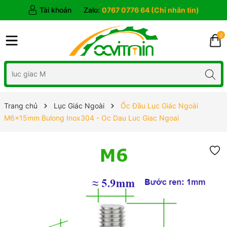
Tài khoản
Zalo:
0767 0776 64 (Chỉ nhắn tin)
0
Trang chủ
Lục Giác Ngoài
Ốc Đầu Lục Giác Ngoài
M6x15mm Bulong Inox304 - Oc Dau Luc Giac Ngoai