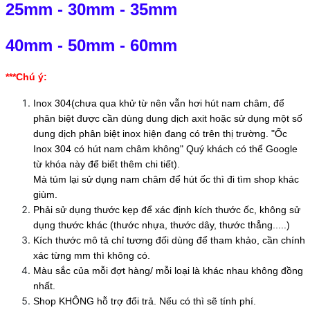
25mm
-
30mm
-
35mm
40mm
-
50mm
-
60mm
***Chú ý:
Inox 304(chưa qua khử từ nên vẫn hơi hút nam châm, để
phân biệt được cần dùng dung dịch axit hoặc sử dụng một số
dung dịch phân biệt inox hiện đang có trên thị trường. "Ốc
Inox 304 có hút nam châm không" Quý khách có thể Google
từ khóa này để biết thêm chi tiết).
Mà túm lại sử dụng nam châm để hút ốc thì đi tìm shop khác
giùm.
Phải sử dụng thước kẹp để xác định kích thước ốc, không sử
dụng thước khác (thước nhựa, thước dây, thước thẳng.....)
Kích thước mô tả chỉ tương đối dùng để tham khảo, cần chính
xác từng mm thì không có.
Màu sắc của mỗi đợt hàng/ mỗi loại là khác nhau không đồng
nhất.
Shop KHÔNG hỗ trợ đổi trả. Nếu có thì sẽ tính phí.