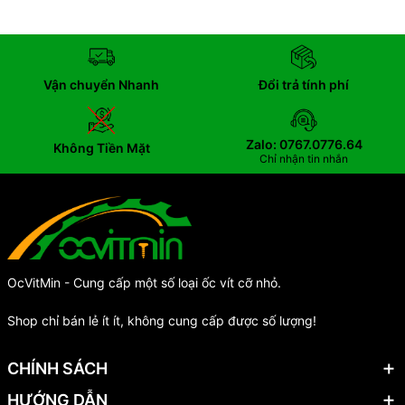
Vận chuyển Nhanh
Đổi trả tính phí
Zalo: 0767.0776.64
Không Tiền Mặt
Chỉ nhận tin nhắn
OcVitMin - Cung cấp một số loại ốc vít cỡ nhỏ.
Shop chỉ bán lẻ ít ít, không cung cấp được số lượng!
CHÍNH SÁCH
HƯỚNG DẪN