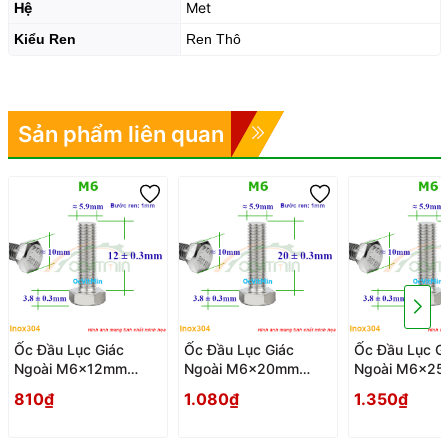
Hệ
Met
Kiểu Ren
Ren Thô
Sản phẩm liên quan
Ốc Đầu Lục Giác
Ốc Đầu Lục Giác
Ốc Đầu Lục G
Ngoài M6x12mm
Ngoài M6x20mm
Ngoài M6x2
Bulong Inox304 - Oc
Bulong Inox304 - Oc
Bulong Inox30
810₫
1.080₫
1.350₫
Dau Luc Giac Ngoai
Dau Luc Giac Ngoai
Dau Luc Giac 