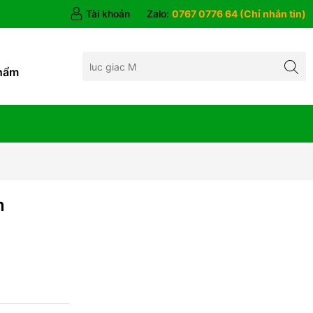
Tài khoản
Zalo:
0767 0776 64 (Chỉ nhắn tin)
hẩm
m