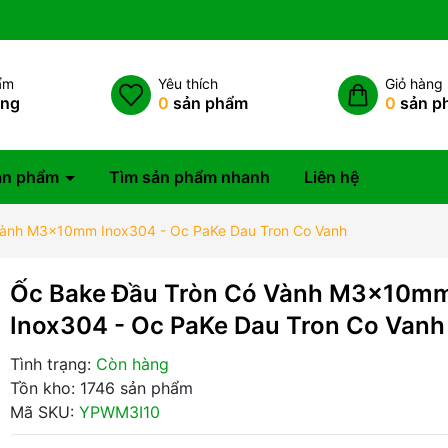
ẩm
Yêu thích
Giỏ hàng
àng
0
sản phẩm
0
sản p
ản phẩm
Tìm sản phẩm nhanh
Liên hệ
Vành M3x10mm Inox304 - Oc PaKe Dau Tron Co Vanh
Ốc Bake Đầu Tròn Có Vành M3x10m
Inox304 - Oc PaKe Dau Tron Co Vanh
Tình trạng:
Còn hàng
Tồn kho: 1746 sản phẩm
Mã SKU:
YPWM3I10