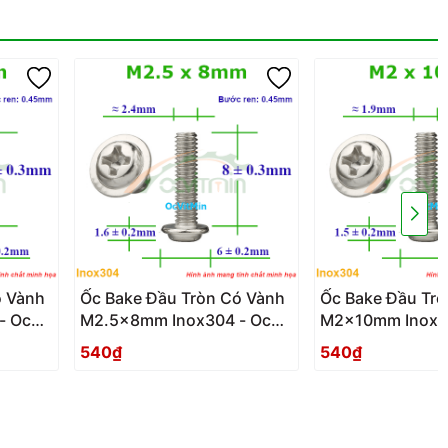
ó Vành
Ốc Bake Đầu Tròn Có Vành
Ốc Bake Đầu Tr
- Oc
M2.5x8mm Inox304 - Oc
M2x10mm Inox3
anh
PaKe Dau Tron Co Vanh
PaKe Dau Tron 
540₫
540₫