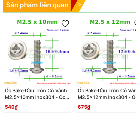
Sản phẩm liên quan
Ốc Bake Đầu Tròn Có Vành
Ốc Bake Đầu Tròn Có Và
M2.5x10mm Inox304 - Oc
M2.5x12mm Inox304 - O
PaKe Dau Tron Co Vanh
PaKe Dau Tron Co Vanh
540₫
675₫