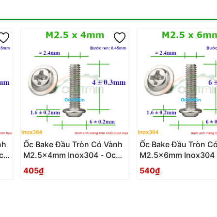
nh
Ốc Bake Đầu Tròn Có Vành
Ốc Bake Đầu Tròn C
c
M2.5x4mm Inox304 - Oc
M2.5x6mm Inox304 
PaKe Dau Tron Co Vanh
PaKe Dau Tron Co V
405₫
540₫