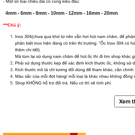
- Một số loại chiều dài có cùng kiểu đầu:
4mm
-
6mm
-
8mm
-
10mm
-
12mm
-
16mm
-
20mm
***Chú ý:
Inox 304(chưa qua khử từ nên vẫn hơi hút nam châm, để phân 
phân biệt inox hiện đang có trên thị trường. "Ốc Inox 304 có
thêm chi tiết).
Mà túm lại sử dụng nam châm để hút ốc thì đi tìm shop khác g
Phải sử dụng thước kẹp để xác định kích thước ốc, không sử d
Kích thước mô tả chỉ tương đối dùng để tham khảo, cần chính
Màu sắc của mỗi đợt hàng/ mỗi loại là khác nhau không đồng 
Shop KHÔNG hỗ trợ đổi trả. Nếu có thì sẽ tính phí.
Xem 