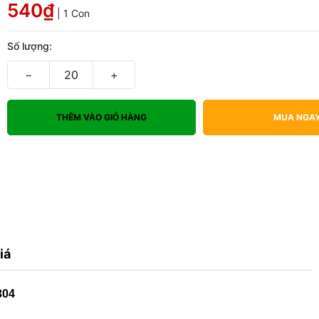
540₫
| 1 Con
Số lượng:
−
+
THÊM VÀO GIỎ HÀNG
MUA NGA
iá
304