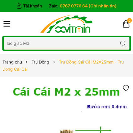
Tài khoản
Zalo:
0767 0776 64 (Chỉ nhắn tin)
0
Trang chủ
Trụ Đồng
Trụ Đồng Cái Cái M2x25mm - Tru
Dong Cai Cai