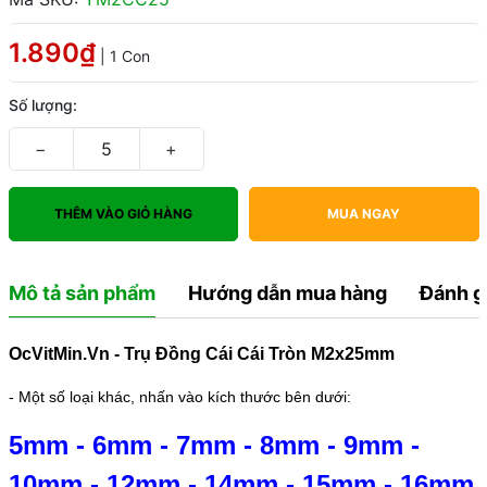
1.890₫
| 1 Con
Số lượng:
−
+
THÊM VÀO GIỎ HÀNG
MUA NGAY
Mô tả sản phẩm
Hướng dẫn mua hàng
Đánh g
OcVitMin.Vn - Trụ Đồng Cái Cái Tròn M2x25mm
- Một số loại khác, nhấn vào kích thước bên dưới:
5mm
-
6mm
-
7mm
-
8mm
-
9mm
-
10mm
-
12mm
-
14mm
-
15mm
-
16mm