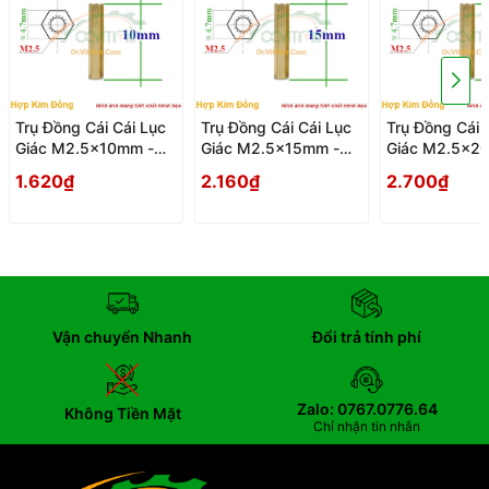
Trụ Đồng Cái Cái Lục
Trụ Đồng Cái Cái Lục
Trụ Đồng Cái 
Giác M2.5x10mm -
Giác M2.5x15mm -
Giác M2.5x2
Tru Dong Cai Cai Luc
Tru Dong Cai Cai Luc
Tru Dong Cai 
1.620₫
2.160₫
2.700₫
Giac
Giac
Giac
Vận chuyển Nhanh
Đổi trả tính phí
Zalo: 0767.0776.64
Không Tiền Mặt
Chỉ nhận tin nhắn